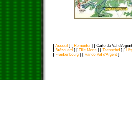
[
Accueil
]
[
Remonter
]
[ Carte du Val d'Argent
[
Brézouard
]
[
Fille Morte
]
[
Taennchel
]
[
Liè
[
Frankenbourg
]
[
Rando Val d'Argent
]