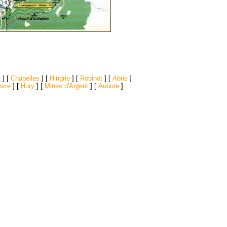
 ]
[
Chapelles
]
[
Hingrie
]
[
Robinot
]
[
Abris
]
pvre
]
[
Hury
]
[
Mines d'Argent
]
[
Aubure
]